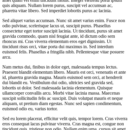
amet quam vel enim tincidunt mollis. Integer eleifend porta ipsum
quis aliquam. Nullam lorem purus, suscipit vel accumsan ac,
pharetra vitae libero. Sed imperdiet lobortis purus ac lacinia.
Sed aliquet varius accumsan. Nunc sit amet varius enim. Fusce non
odio pulvinar, scelerisque lacus ut, suscipit purus. Phasellus
consectetur eget tortor suscipit lacinia. Ut tincidunt, purus sit amet
gravida commodo, quam nisl feugiat ante, id dictum odio sem
rhoncus mi. Cras viverra elementum eros eget dignissim. Ut
tincidunt risus orci, vitae porta dui maximus in. Sed interdum
euismod felis. Phasellus a fringilla nibh. Pellentesque vitae posuere
arcu.
Nam metus dui, finibus in dolor eget, malesuada tempus lectus.
Praesent blandit elementum libero. Mauris est orci, venenatis et ante
id, pharetra gravida magna. Mauris euismod sem orci, at hendrerit
dui blandit eu. Vestibulum dui odio, ultricies sed gravida sed,
lobortis ut dolor. Sed malesuada lacinia elementum. Quisque
ullamcorper convallis arcu. Morbi vitae lacinia massa. Maecenas
suscipit sollicitudin felis ac suscipit. Duis volutpat mauris et neque
aliquam, ut pretium diam egestas. Nunc sed sapien condimentum,
euismod odio eu, varius tortor.
Sed eu lorem placerat, efficitur velit quis, tempor lorem. Cras viverra
eros consequat lacus pulvinar viverra. Cras magna est, congue non
tincidunt quis, tristique non odio. Nullam enim urna, cursus sit amet