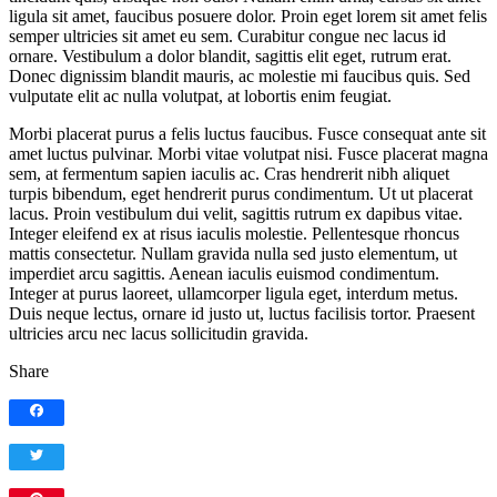
ligula sit amet, faucibus posuere dolor. Proin eget lorem sit amet felis
semper ultricies sit amet eu sem. Curabitur congue nec lacus id
ornare. Vestibulum a dolor blandit, sagittis elit eget, rutrum erat.
Donec dignissim blandit mauris, ac molestie mi faucibus quis. Sed
vulputate elit ac nulla volutpat, at lobortis enim feugiat.
Morbi placerat purus a felis luctus faucibus. Fusce consequat ante sit
amet luctus pulvinar. Morbi vitae volutpat nisi. Fusce placerat magna
sem, at fermentum sapien iaculis ac. Cras hendrerit nibh aliquet
turpis bibendum, eget hendrerit purus condimentum. Ut ut placerat
lacus. Proin vestibulum dui velit, sagittis rutrum ex dapibus vitae.
Integer eleifend ex at risus iaculis molestie. Pellentesque rhoncus
mattis consectetur. Nullam gravida nulla sed justo elementum, ut
imperdiet arcu sagittis. Aenean iaculis euismod condimentum.
Integer at purus laoreet, ullamcorper ligula eget, interdum metus.
Duis neque lectus, ornare id justo ut, luctus facilisis tortor. Praesent
ultricies arcu nec lacus sollicitudin gravida.
Share
Facebook
Twitter