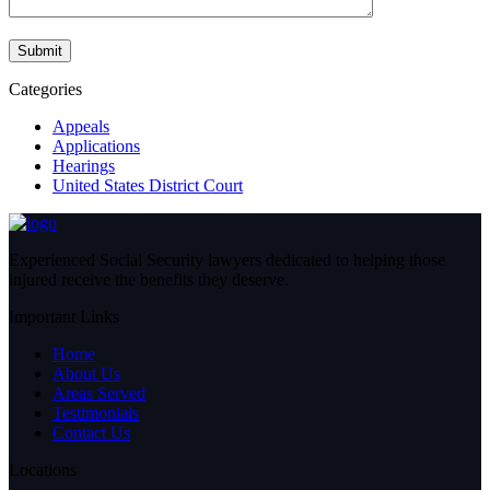
Categories
Appeals
Applications
Hearings
United States District Court
Experienced Social Security lawyers dedicated to helping those
injured receive the benefits they deserve.
Important Links
Home
About Us
Areas Served
Testimonials
Contact Us
Locations